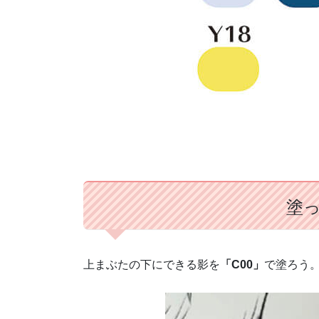
塗っ
上まぶたの下にできる影を
「C00」
で塗ろう