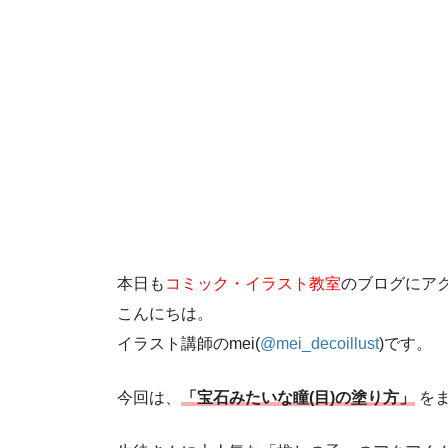
本日も
コミック・イラスト教室
のブログにア
こんにちは。
イラスト講師の
mei(
@mei_decoillust
)
です。
今回は、
「宝石みたいな瞳(目)の塗り方」
を