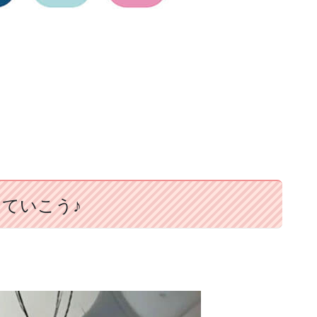
ていこう♪
。