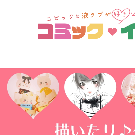
コ
ナ
ン
ビ
テ
ゲ
ン
ー
ツ
シ
へ
ョ
ス
ン
キ
に
ッ
移
プ
動