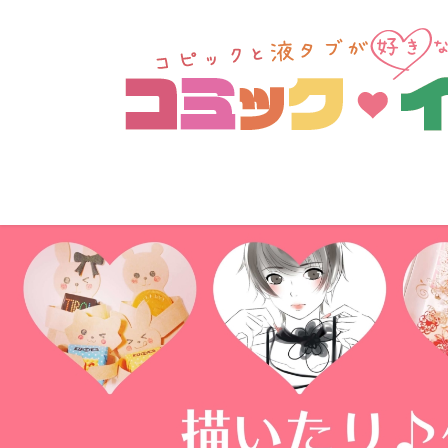
コ
ナ
ン
ビ
テ
ゲ
ン
ー
ツ
シ
へ
ョ
ス
ン
キ
に
ッ
移
プ
動