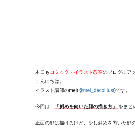
本日も
コミック・イラスト教室
のブログにア
こんにちは。
イラスト講師の
mei(
@mei_decoillust
)
です。
今回は、
「斜めを向いた顔の描き方」
をまと
正面の顔は描けるけど、少し斜めを向いた顔