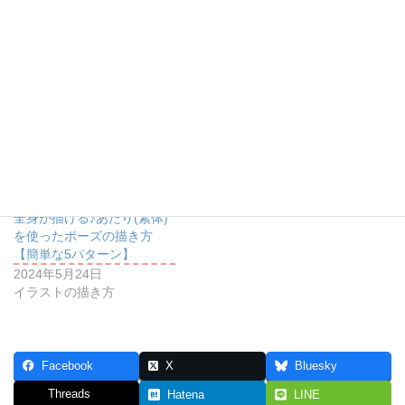
【初心者でも簡単♪】斜めを
【初心者でも簡単♪】制服の
向いた顔を描く方法
ブレザー(ジャケット)の描き
方
2023年10月17日
イラストの描き方
2024年2月10日
イラストの描き方
全身が描ける♪あたり(素体)
を使ったポーズの描き方
【簡単な5パターン】
2024年5月24日
イラストの描き方
Facebook
X
Bluesky
Threads
Hatena
LINE