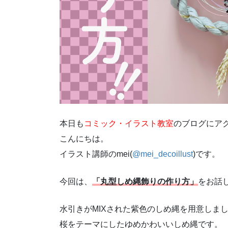
本日も
コミック・イラスト教室
のブログにア
こんにちは。
イラスト講師の
mei(
@mei_decoillust
)
です。
今回は、
「丸型しめ縄飾りの作り方」
をお話
水引きがMIXされた紫色のしめ縄を用意しまし
桜をテーマにしたゆめかわいいしめ縄です。