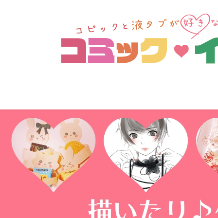
コ
ナ
ン
ビ
テ
ゲ
ン
ー
ツ
シ
へ
ョ
ス
ン
キ
に
ッ
移
プ
動