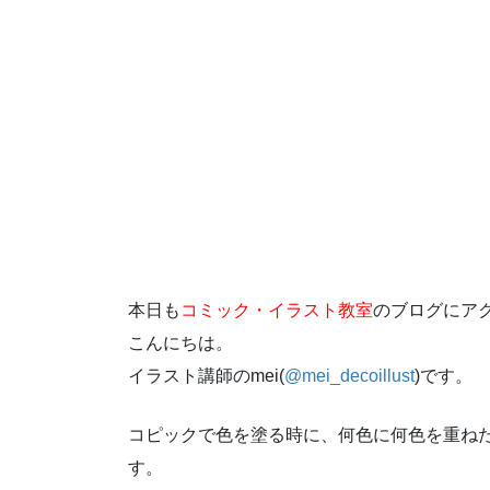
本日も
コミック・イラスト教室
のブログにア
こんにちは。
イラスト講師の
mei(
@mei_decoillust
)
です。
コピックで色を塗る時に、何色に何色を重ね
す。