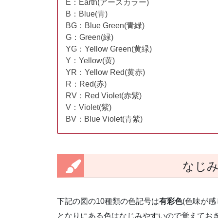
E：Earth(アースカラー)
B：Blue(青)
BG：Blue Green(青緑)
G：Green(緑)
YG：Yellow Green(黄緑)
Y：Yellow(黄)
YR：Yellow Red(黄赤)
R：Red(赤)
RV：Red Violet(赤紫)
V：Violet(紫)
BV：Blue Violet(青紫)
なじ
下記の図の10種類の色記号は
有彩色
(色味が
となりにある色はなじみやすいので覚えてお