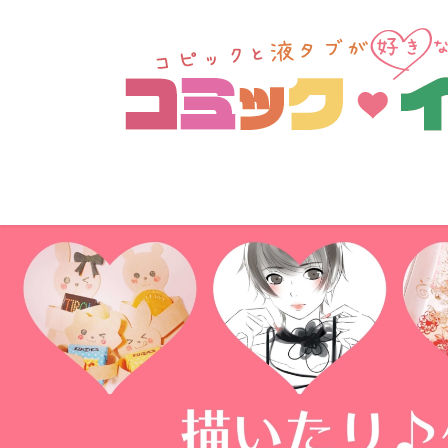
コ
ナ
ン
ビ
テ
ゲ
ン
ー
ツ
シ
へ
ョ
ス
ン
キ
に
ッ
移
プ
動