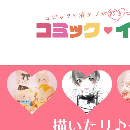
コ
ナ
ン
ビ
テ
ゲ
ン
ー
ツ
シ
へ
ョ
ス
ン
キ
に
ッ
移
プ
動