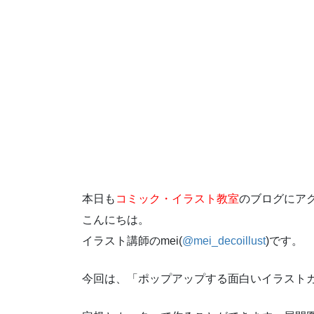
本日も
コミック・イラスト教室
のブログにア
こんにちは。
イラスト講師の
mei(
@mei_decoillust
)
です。
今回は、「ポップアップする面白いイラスト